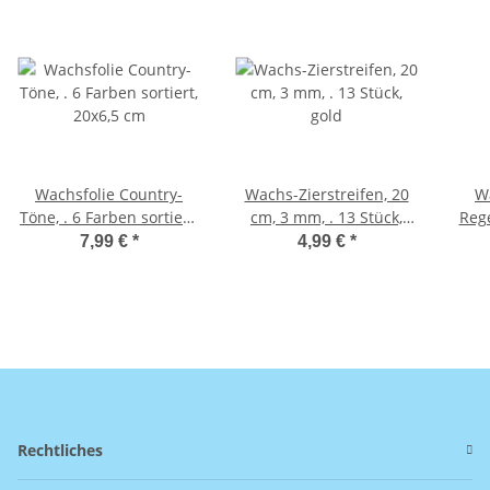
Wachsfolie Country-
Wachs-Zierstreifen, 20
W
Töne, . 6 Farben sortiert,
cm, 3 mm, . 13 Stück,
Reg
20x6,5 cm
gold
6 F
7,99 €
*
4,99 €
*
Rechtliches