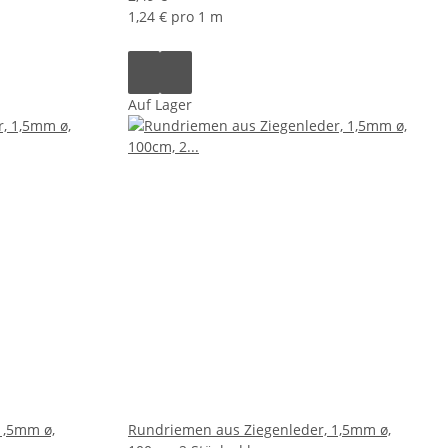
1,24 € pro 1 m
Auf Lager
1,5mm ø,
Rundriemen aus Ziegenleder, 1,5mm ø,