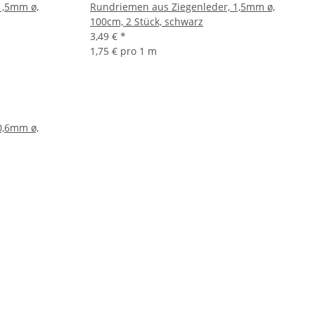
1,5mm ø,
Rundriemen aus Ziegenleder, 1,5mm ø,
100cm, 2 Stück, schwarz
3,49 €
*
1,75 € pro 1 m