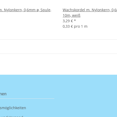
. Nylonkern, 0,6mm ø, Spule,
Wachskordel m. Nylonkern, 0,6
10m, weiß
3,29 €
*
0,33 € pro 1 m
onen
smöglichkeiten