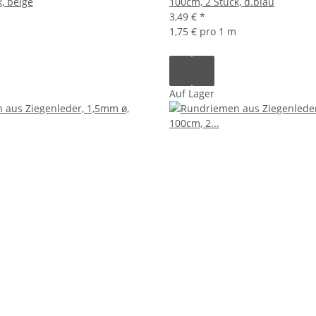
, beige
100cm, 2 Stück, d.blau
3,49 €
*
1,75 € pro 1 m
Auf Lager