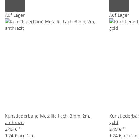
Auf Lager
Auf Lager
Kunstlederband Metallic flach, 3mm, 2m,
Kunstlederban
anthrazit
gold
2,49 €
*
2,49 €
*
1,24 € pro 1 m
1,24 € pro 1 m