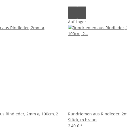
Auf Lager
s Rindleder, 2mm ø, 100cm, 2
Rundriemen aus Rindleder, 2m
n
Stück, m.braun
2,49 €
*