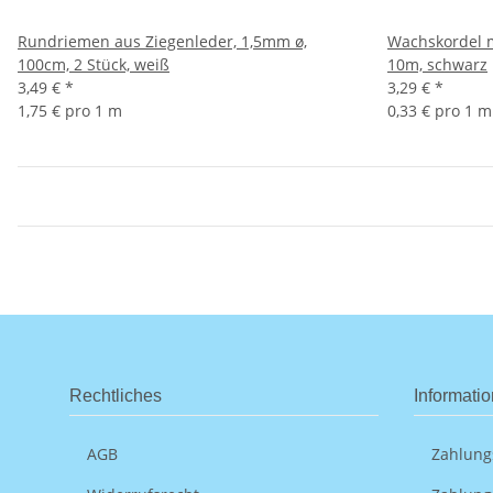
Rundriemen aus Ziegenleder, 1,5mm ø,
Wachskordel m
100cm, 2 Stück, weiß
10m, schwarz
3,49 €
*
3,29 €
*
1,75 € pro 1 m
0,33 € pro 1 m
Rechtliches
Informati
AGB
Zahlung