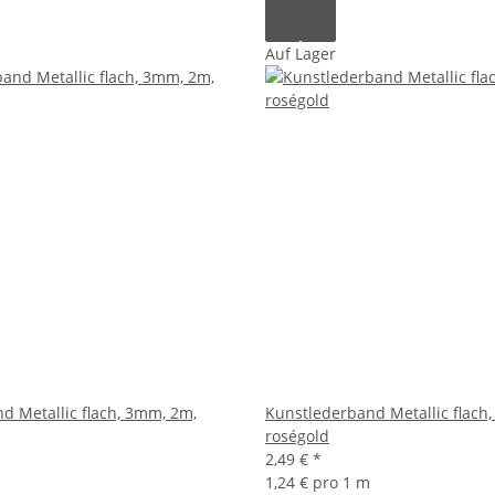
Auf Lager
d Metallic flach, 3mm, 2m,
Kunstlederband Metallic flach
roségold
2,49 €
*
1,24 € pro 1 m