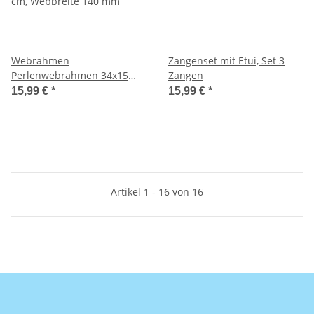
Webrahmen
Zangenset mit Etui, Set 3
Perlenwebrahmen 34x15
Zangen
cm, Webbreite 140 mm
15,99 €
*
15,99 €
*
Artikel 1 - 16 von 16