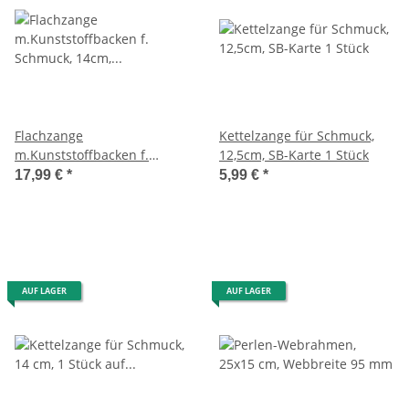
Flachzange
Kettelzange für Schmuck,
m.Kunststoffbacken f.
12,5cm, SB-Karte 1 Stück
Schmuck, 14cm, SB-Blister 1
17,99 €
*
5,99 €
*
Stück
AUF LAGER
AUF LAGER