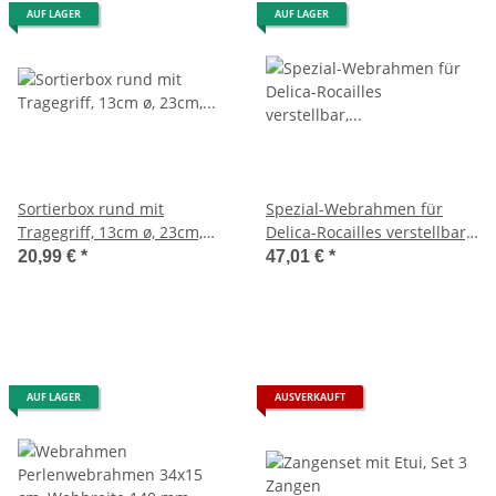
AUF LAGER
AUF LAGER
Sortierbox rund mit
Spezial-Webrahmen für
Tragegriff, 13cm ø, 23cm,
Delica-Rocailles verstellbar,
inkl. 6 Einsätze á 8 Fächer
12x32 cm, Webbreite 9,5 cm
20,99 €
*
47,01 €
*
AUF LAGER
AUSVERKAUFT