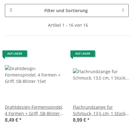
Filter und Sortierung
Artikel 1 - 16 von 16
AUF LAGER
AUF LAGER
Drahtdesign-Formenspindel,
Flachrundzange für
4 Formen + Griff, SB-Blister
Schmuck, 13,5 cm, 1 Stück
1Set
auf Blisterkarte
8,49 €
*
8,99 €
*