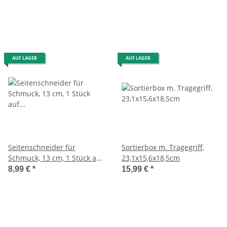
AUF LAGER
AUF LAGER
Seitenschneider für
Sortierbox m. Tragegriff,
Schmuck, 13 cm, 1 Stück auf
23,1x15,6x18,5cm
Blisterkarte
8,99 €
*
15,99 €
*