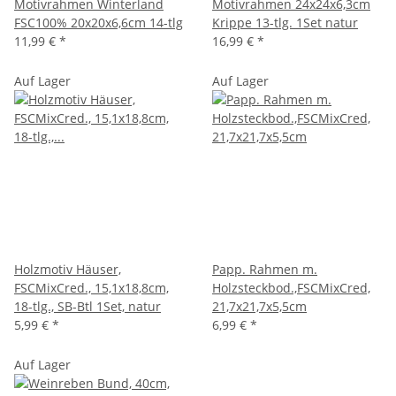
Motivrahmen Winterland
Motivrahmen 24x24x6,3cm
FSC100% 20x20x6,6cm 14-tlg
Krippe 13-tlg. 1Set natur
11,99 €
*
16,99 €
*
Auf Lager
Auf Lager
Holzmotiv Häuser,
Papp. Rahmen m.
FSCMixCred., 15,1x18,8cm,
Holzsteckbod.,FSCMixCred,
18-tlg., SB-Btl 1Set, natur
21,7x21,7x5,5cm
5,99 €
*
6,99 €
*
Auf Lager