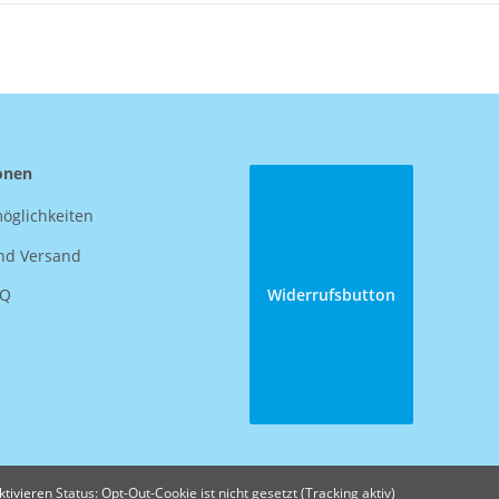
onen
öglichkeiten
nd Versand
AQ
Widerrufsbutton
ktivieren
Status: Opt-Out-Cookie ist nicht gesetzt (Tracking aktiv)