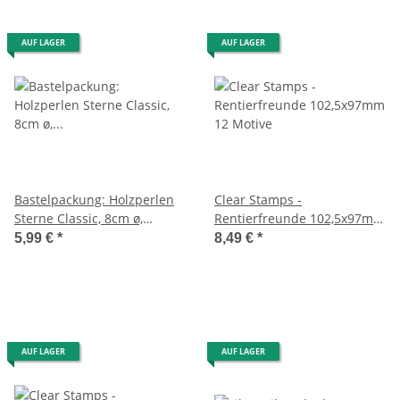
AUF LAGER
AUF LAGER
Bastelpackung: Holzperlen
Clear Stamps -
Sterne Classic, 8cm ø,
Rentierfreunde 102,5x97mm
Perlen+Fädeldraht+Anleitung,
12 Motive
5,99 €
*
8,49 €
*
Set 3Stück
AUF LAGER
AUF LAGER