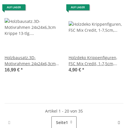
AUF LAGER
AUF LAGER
Holzbausatz.3D-
Holzdeko Krippenfiguren,
Motivrahmen 24x24x6,3cm
FSC Mix Credit, 1-7,5cm,
Krippe 13-tlg. 1Set natur
Stärke 6mm, SB-Btl. 12Stück,
16,99 €
*
4,90 €
*
natur
Artikel 1 - 20 von 35
Seite
1