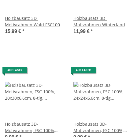
Holzbausatz 3D-
Holzbausatz 3D-
Motivrahmen Wald FSC100%
Motivrahmen Winterland
20x30x6,6cm 15-tlg. 1Set
FSC100% 20x20x6,6cm 14-tlg
15,99 €
*
11,99 €
*
AUF LAGER
AUF LAGER
Holzbausatz 3D-
Holzbausatz 3D-
Motivrahmen, FSC 100%,
Motivrahmen, FSC 100%,
20x30x6,6cm, 8-tlg. , Box
24x24x6,6cm, 8-tlg. , Box