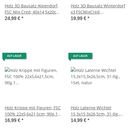
Holz 3D Bausatz Alpendorf,
Holz 3D Bausatz Winterdorf
FSC Mix Cred, 40x14,5x20cm,
x3,FSCMixCred,
94tlg., +Drehteller, Box,
40x14,5x17cm, 84tlg., Box
24,99 €
*
19,99 €
*
natur
1Set, natur
AUF LAGER
AUF LAGER
Holz Krippe mit Figuren, FSC
Holz Laterne Wichtel
100% 22x5,6x21,5cm, 9tlg.1
15,3x15,3x26,5cm, 31-tlg.,
Set natur
1Set, natur
16,99 €
*
14,99 €
*