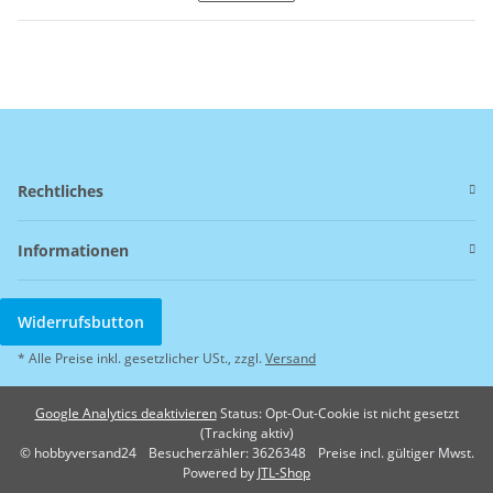
Rechtliches
Informationen
Widerrufsbutton
* Alle Preise inkl. gesetzlicher USt., zzgl.
Versand
Google Analytics deaktivieren
Status: Opt-Out-Cookie ist nicht gesetzt
(Tracking aktiv)
© hobbyversand24
Besucherzähler: 3626348
Preise incl. gültiger Mwst.
Powered by
JTL-Shop