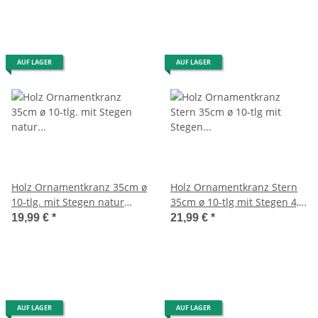
AUF LAGER
AUF LAGER
Holz Ornamentkranz 35cm ø
Holz Ornamentkranz Stern
10-tlg. mit Stegen natur
35cm ø 10-tlg mit Stegen 4,8
Schneeflocken
cm natur
19,99 €
*
21,99 €
*
AUF LAGER
AUF LAGER