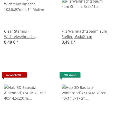
Clear Stamps -
Filz Weihnachtsbaum zum
Wichtelweihnacht,
Stellen, 6x4x21cm
102,5x97mm, 14 Motive
8,49 €
*
3,49 €
*
AUSVERKAUFT
AUF LAGER