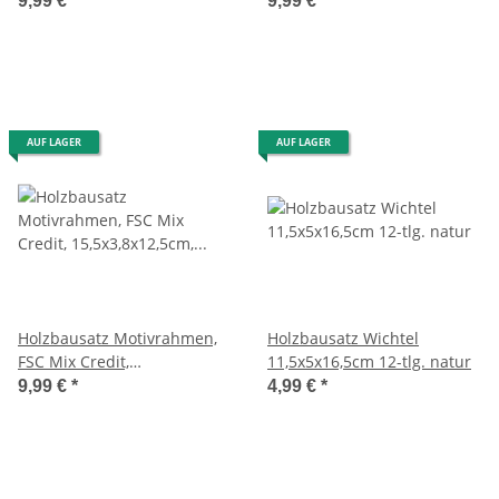
9,99 €
*
9,99 €
*
1Set, natur
1Set, natur
AUF LAGER
AUF LAGER
Holzbausatz Motivrahmen,
Holzbausatz Wichtel
FSC Mix Credit,
11,5x5x16,5cm 12-tlg. natur
15,5x3,8x12,5cm, Wichtel, 16-
9,99 €
*
4,99 €
*
tlg.1Set, natur