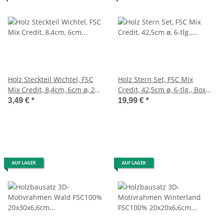
Holz Steckteil Wichtel, FSC
Holz Stern Set, FSC Mix
Mix Credit, 8,4cm, 6cm ø, 2
Credit, 42,5cm ø, 6-tlg., Box
Set, natur
1Set, natur
3,49 €
*
19,99 €
*
AUF LAGER
AUF LAGER