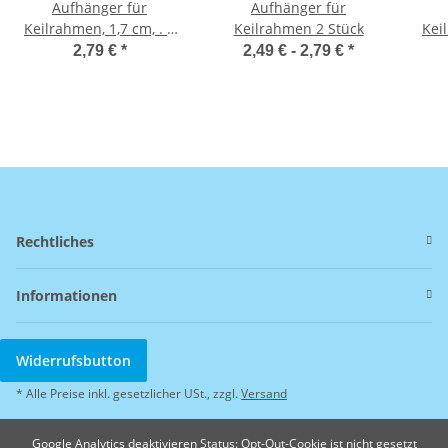
Aufhänger für
Aufhänger für
Keilrahmen, 1,7 cm, . 2
Keilrahmen 2 Stück
Kei
Stück
2,79 €
*
2,49 € -
2,79 €
*
Rechtliches
Informationen
Widerrufsbutton
* Alle Preise inkl. gesetzlicher USt., zzgl.
Versand
Google Analytics deaktivieren
Status: Opt-Out-Cookie ist nicht gesetzt