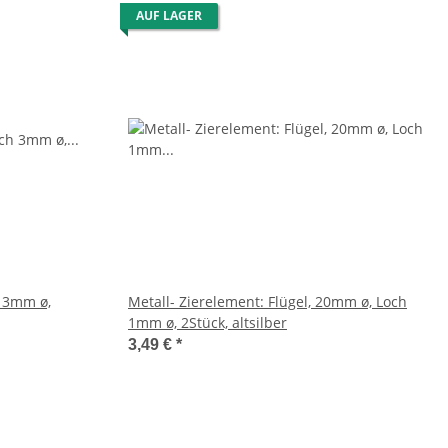
AUF LAGER
h 3mm ø,
Metall- Zierelement: Flügel, 20mm ø, Loch
1mm ø, 2Stück, altsilber
3,49 €
*