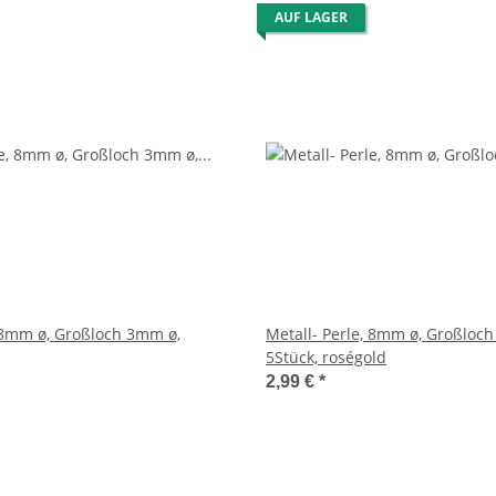
AUF LAGER
, 8mm ø, Großloch 3mm ø,
Metall- Perle, 8mm ø, Großloc
5Stück, roségold
2,99 €
*