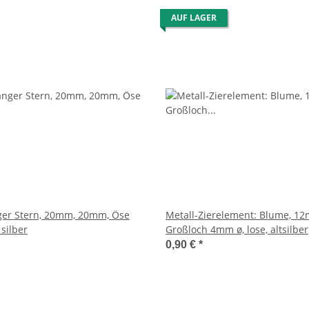
AUF LAGER
ger Stern, 20mm, 20mm, Öse
Metall-Zierelement: Blume, 12
 silber
Großloch 4mm ø, lose, altsilber
0,90 €
*