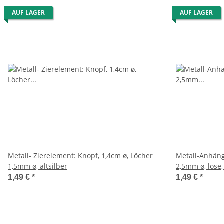
AUF LAGER
AUF LAGER
Metall- Zierelement: Knopf, 1,4cm ø, Löcher
Metall-Anhän
1,5mm ø, altsilber
2,5mm ø, lose,
1,49 €
*
1,49 €
*