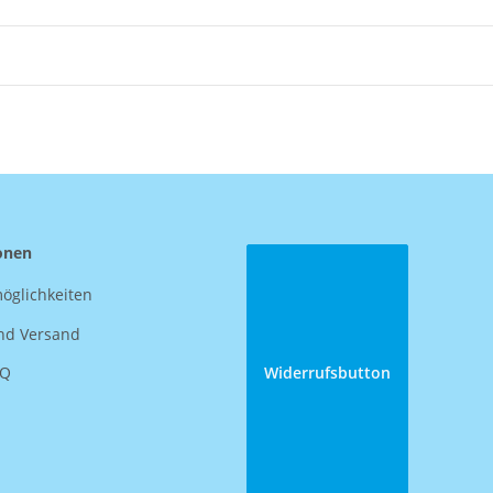
onen
öglichkeiten
nd Versand
AQ
Widerrufsbutton