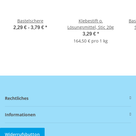
Bastelschere
Klebestift o.
Bas
Lösungsmittel, Stic 20g
2,29 € -
3,79 €
*
3,29 €
*
164,50 € pro 1 kg
Rechtliches
Informationen
Widerrufsbutton