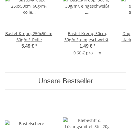
Bastel-Krepp, 250x50cm,
Bastel-Krepp, 50cm,
Dop
60g/m², Rolle
30g/m², eingeschweißt ,
star
eingeschweißt, gold
Rolle 2,5m, goldgelb
5,49 €
*
1,49 €
*
0,60 € pro 1 m
Unsere Bestseller