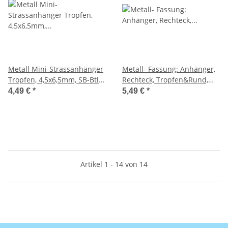
Metall Mini-Strassanhänger
Metall- Fassung: Anhänger,
Tropfen, 4,5x6,5mm, SB-Btl.
Rechteck, Tropfen&Rund,
2Stück, silber
SB-Btl 3Stück, gold
4,49 €
*
5,49 €
*
Artikel 1 - 14 von 14