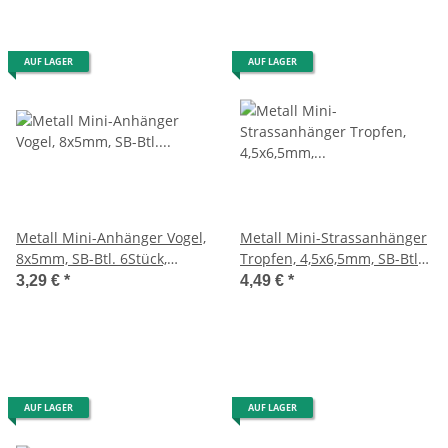
AUF LAGER
AUF LAGER
Metall Mini-Anhänger Vogel,
Metall Mini-Strassanhänger
8x5mm, SB-Btl. 6Stück,
Tropfen, 4,5x6,5mm, SB-Btl.
silber
2Stück, gold
3,29 €
*
4,49 €
*
AUF LAGER
AUF LAGER