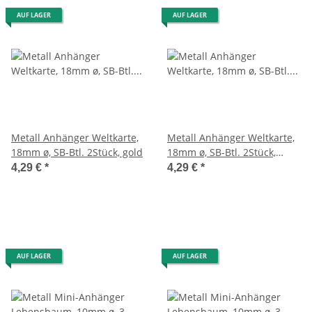
AUF LAGER
AUF LAGER
Metall Anhänger Weltkarte,
Metall Anhänger Weltkarte,
18mm ø, SB-Btl. 2Stück, gold
18mm ø, SB-Btl. 2Stück,
silber
4,29 €
*
4,29 €
*
AUF LAGER
AUF LAGER