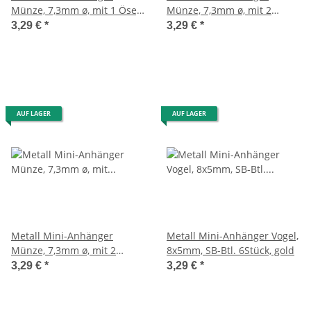
Münze, 7,3mm ø, mit 1 Öse,
Münze, 7,3mm ø, mit 2
SB-Btl. 6Stück, gold
Ösen, SB-Btl. 4Stück, gold
3,29 €
*
3,29 €
*
AUF LAGER
AUF LAGER
Metall Mini-Anhänger
Metall Mini-Anhänger Vogel,
Münze, 7,3mm ø, mit 2
8x5mm, SB-Btl. 6Stück, gold
Ösen, SB-Btl. 4Stück, silber
3,29 €
*
3,29 €
*