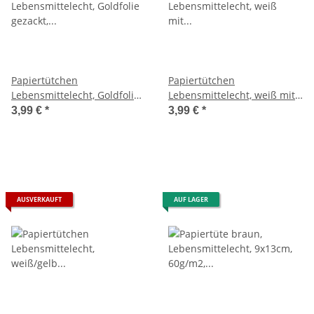
Papiertütchen
Papiertütchen
Lebensmittelecht, Goldfolie
Lebensmittelecht, weiß mit
gezackt, 15 Stück,
Punkten, 25 Stück,
3,99 €
*
3,99 €
*
12,9x16,8cm
12,9x16,8cm
AUSVERKAUFT
AUF LAGER