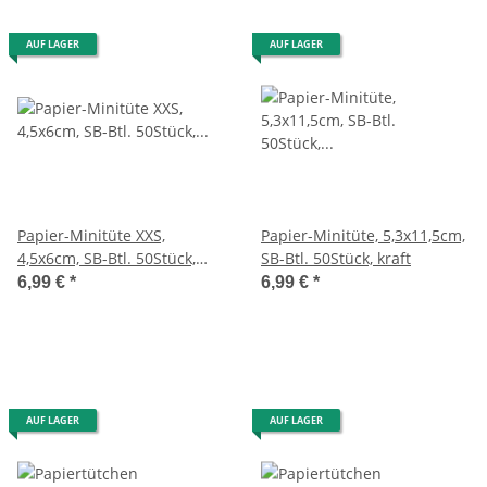
AUF LAGER
AUF LAGER
Papier-Minitüte XXS,
Papier-Minitüte, 5,3x11,5cm,
4,5x6cm, SB-Btl. 50Stück,
SB-Btl. 50Stück, kraft
kraft
6,99 €
*
6,99 €
*
AUF LAGER
AUF LAGER