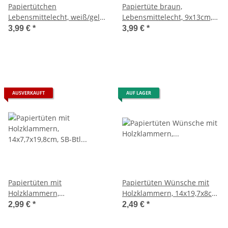
Papiertütchen
Papiertüte braun,
Lebensmittelecht, weiß/gelb
Lebensmittelecht, 9x13cm,
gestreift, SB-Btl 25Stück,
60g/m2, 20Stück
3,99 €
*
3,99 €
*
12,9x16,8cm
AUSVERKAUFT
AUF LAGER
Papiertüten mit
Papiertüten Wünsche mit
Holzklammern,
Holzklammern, 14x19,7x8cm,
14x7,7x19,8cm, SB-Btl
SB-Btl 2Stück, weiß
2,99 €
*
2,49 €
*
2Stück, kraft