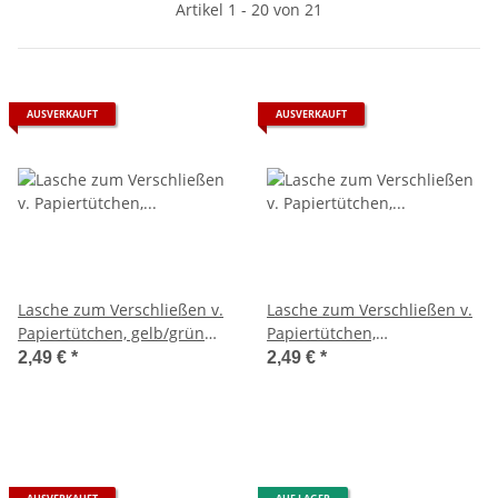
Artikel 1 - 20 von 21
AUSVERKAUFT
AUSVERKAUFT
Lasche zum Verschließen v.
Lasche zum Verschließen v.
Papiertütchen, gelb/grün
Papiertütchen,
Dreieck, SB-Btl 10Stück
schwarz/weiß gezackt, SB-
2,49 €
*
2,49 €
*
Btl 10Stück