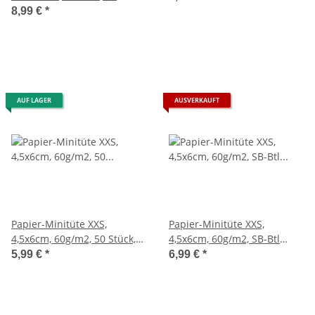
Stück, silber
8,99 €
*
AUF LAGER
AUSVERKAUFT
Papier-Minitüte XXS,
Papier-Minitüte XXS,
4,5x6cm, 60g/m2, 50 Stück,
4,5x6cm, 60g/m2, SB-Btl
weiß
50Stück, bordeaux
5,99 €
*
6,99 €
*