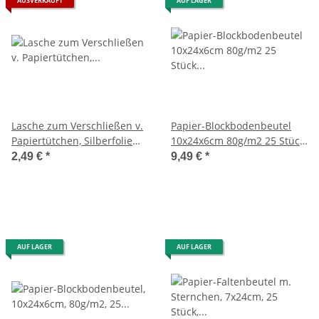
AUSVERKAUFT
AUF LAGER
Lasche zum Verschließen v.
Papier-Blockbodenbeutel
Papiertütchen, Silberfolie
10x24x6cm 80g/m2 25 Stück
mit Sternen, SB-Btl 10Stück
schwarz
2,49 €
*
9,49 €
*
AUF LAGER
AUF LAGER