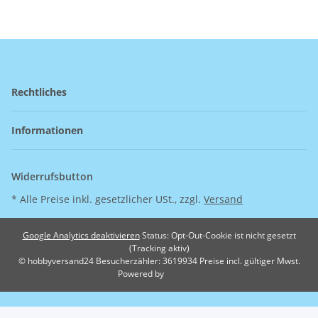
Rechtliches
Informationen
Widerrufsbutton
* Alle Preise inkl. gesetzlicher USt., zzgl.
Versand
Google Analytics deaktivieren
Status: Opt-Out-Cookie ist nicht gesetzt
(Tracking aktiv)
© hobbyversand24
Besucherzähler: 3619934
Preise incl. gültiger Mwst.
Powered by
JTL-Shop