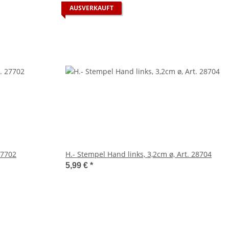
AUSVERKAUFT
27702
H.- Stempel Hand links, 3,2cm ø, Art. 28704
5,99 €
*