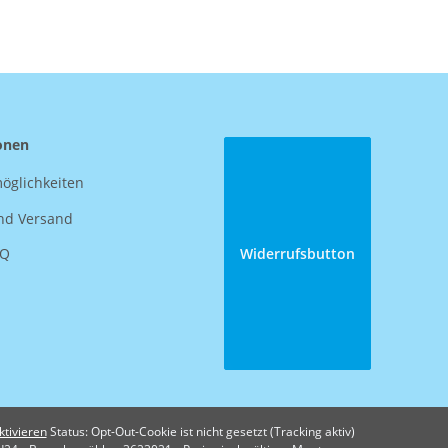
onen
öglichkeiten
nd Versand
AQ
Widerrufsbutton
ktivieren
Status: Opt-Out-Cookie ist nicht gesetzt (Tracking aktiv)