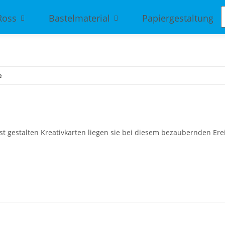
Ross
Bastelmaterial
Papiergestaltung
e
 gestalten Kreativkarten liegen sie bei diesem bezaubernden Ereig