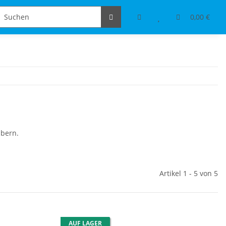
Schmuckdesign
Tischdeko & Accessoires
0,00 €
ubern.
Artikel 1 - 5 von 5
AUF LAGER