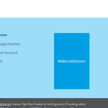
onen
öglichkeiten
nd Versand
AQ
Widerrufsbutton
ktivieren
Status: Opt-Out-Cookie ist nicht gesetzt (Tracking aktiv)