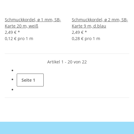
Schmuckkordel, ø 1 mm, SB-
Schmuckkordel, ø 2 mm, SB-
Karte 20 m, weiß
Karte 9 m, d.blau
2,49 €
*
2,49 €
*
0,12 € pro 1 m
0,28 € pro 1 m
Artikel 1 - 20 von 22
Seite
1