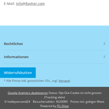
E-Mail:
Info@Rayher.com
Rechtliches
Informationen
Widerrufsbutton
* Alle Preise inkl. gesetzlicher USt., zzgl.
Versand
Google Analytics deaktivieren
Status: Opt-Out-Cookie ist nicht gesetzt
(Tracking aktiv)
© hobbyversand24
Besucherzähler: 3620089
Preise incl. gültiger Mwst.
Powered by
JTL-Shop