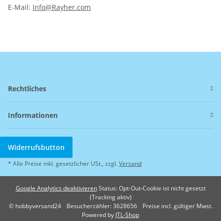
E-Mail:
Info@Rayher.com
Rechtliches
Informationen
Widerrufsbutton
* Alle Preise inkl. gesetzlicher USt., zzgl.
Versand
Google Analytics deaktivieren
Status: Opt-Out-Cookie ist nicht gesetzt
(Tracking aktiv)
© hobbyversand24
Besucherzähler: 3628656
Preise incl. gültiger Mwst.
Powered by
JTL-Shop