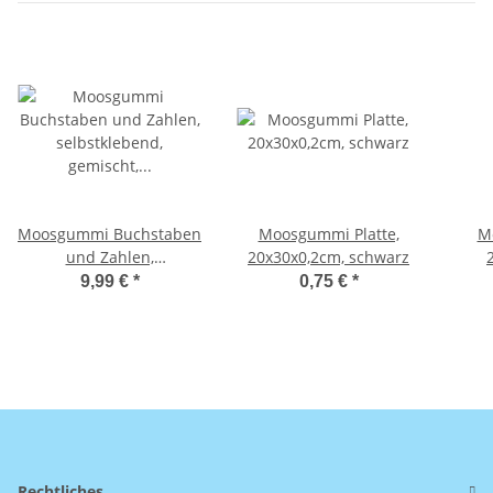
Moosgummi Buchstaben
Moosgummi Platte,
M
und Zahlen,
20x30x0,2cm, schwarz
selbstklebend, gemischt,
9,99 €
*
0,75 €
*
Dose 300 Stück,
gemischt
Rechtliches