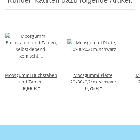
Kunden kauften dazu folgende Artikel:
Moosgummi Buchstaben
Moosgummi Platte,
M
und Zahlen,
20x30x0,2cm, schwarz
selbstklebend, gemischt,
9,99 €
*
0,75 €
*
Dose 300 Stück,
gemischt