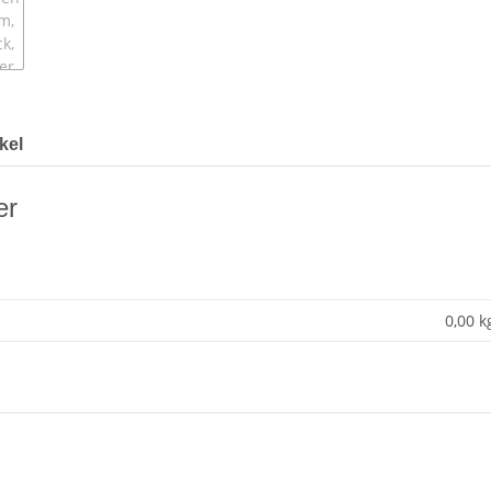
kel
er
0,00 k