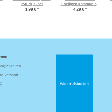
2Stück, silber
1.heiligen Kommunion,
1 Stück, silber
1,99 €
*
4,29 €
*
onen
öglichkeiten
nd Versand
AQ
Widerrufsbutton