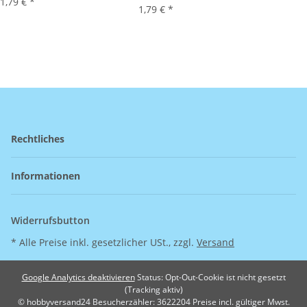
1,79 €
*
1,79 €
*
Rechtliches
Informationen
Widerrufsbutton
* Alle Preise inkl. gesetzlicher USt., zzgl.
Versand
Google Analytics deaktivieren
Status: Opt-Out-Cookie ist nicht gesetzt
(Tracking aktiv)
© hobbyversand24
Besucherzähler: 3622204
Preise incl. gültiger Mwst.