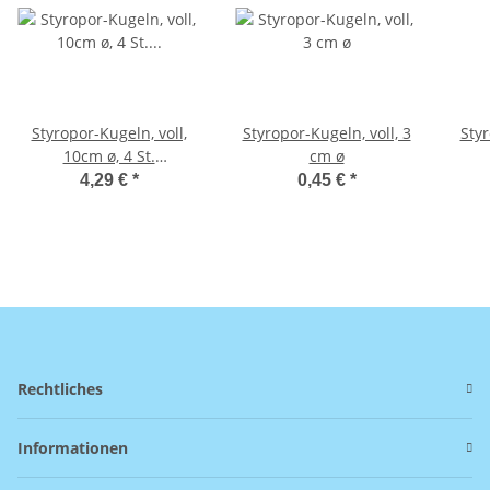
Styropor-Kugeln, voll,
Styropor-Kugeln, voll, 3
Styr
10cm ø, 4 St.
cm ø
eingeschweißt
4,29 €
*
0,45 €
*
Rechtliches
Informationen