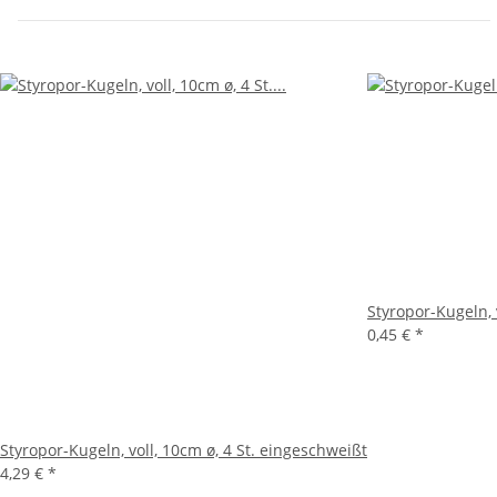
Styropor-Kugeln, 
0,45 €
*
Styropor-Kugeln, voll, 10cm ø, 4 St. eingeschweißt
4,29 €
*