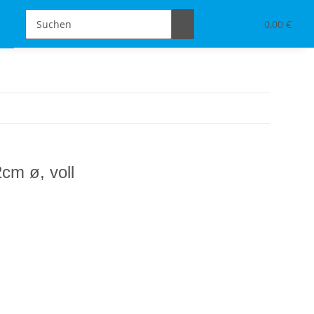
Schmuckdesign
Tischdeko & Accessoires
0,00 €
cm ø, voll