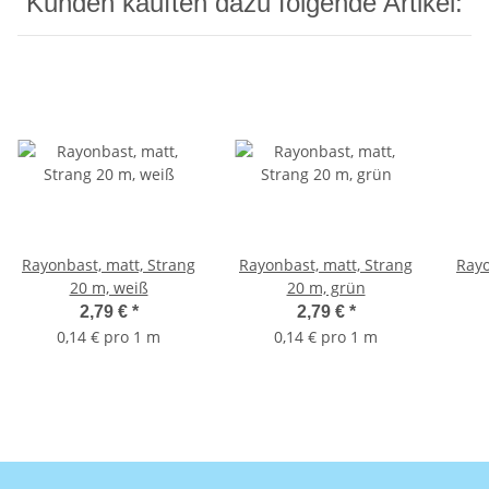
Kunden kauften dazu folgende Artikel:
Rayonbast, matt, Strang
Rayonbast, matt, Strang
Rayo
20 m, weiß
20 m, grün
2,79 €
*
2,79 €
*
0,14 € pro 1 m
0,14 € pro 1 m