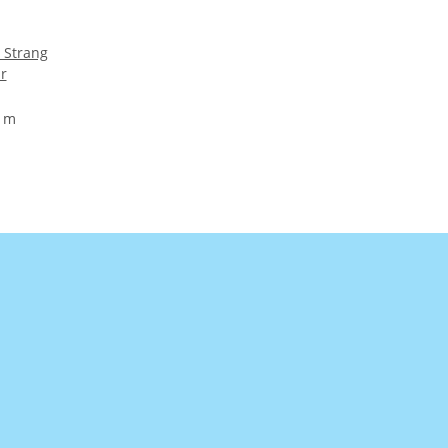
 Strang
r
1 m