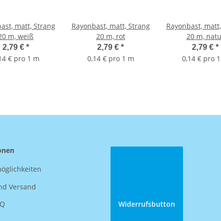
ast, matt, Strang
Rayonbast, matt, Strang
Rayonbast, matt,
20 m, weiß
20 m, rot
20 m, natu
2,79 €
*
2,79 €
*
2,79 €
*
14 € pro 1 m
0,14 € pro 1 m
0,14 € pro 
onen
öglichkeiten
nd Versand
AQ
Widerrufsbutton