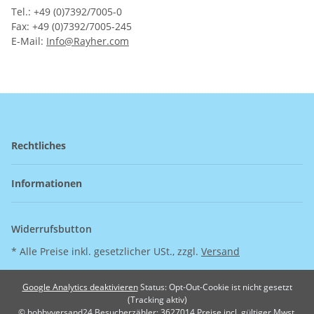
Tel.: +49 (0)7392/7005-0
Fax: +49 (0)7392/7005-245
E-Mail:
Info@Rayher.com
Rechtliches
Informationen
Widerrufsbutton
* Alle Preise inkl. gesetzlicher USt., zzgl.
Versand
Google Analytics deaktivieren
Status: Opt-Out-Cookie ist nicht gesetzt
(Tracking aktiv)
© hobbyversand24
Besucherzähler: 3627014
Preise incl. gültiger Mwst.