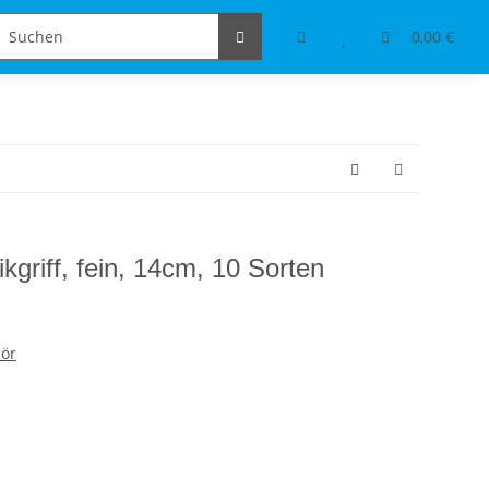
Schmuckdesign
Tischdeko & Accessoires
0,00 €
ikgriff, fein, 14cm, 10 Sorten
ör