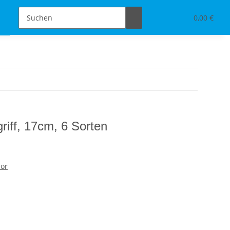
Schmuckdesign
Tischdeko & Accessoires
0,00 €
griff, 17cm, 6 Sorten
ör