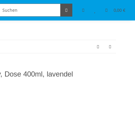
Schmuckdesign
Tischdeko & Accessoires
0,00 €
y, Dose 400ml, lavendel