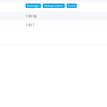
Einsteiger
Hobbykünstler
Profis
1,90 kg
1,92 l