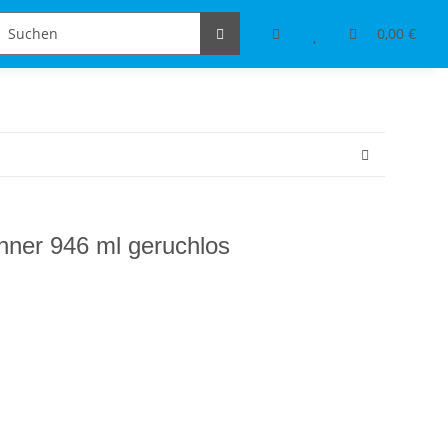
Schmuckdesign
Tischdeko & Accessoires
0,00 €
ner 946 ml geruchlos