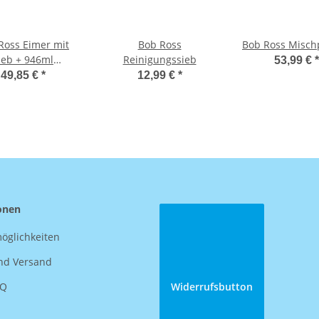
Ross Eimer mit
Bob Ross
Bob Ross Misch
ieb + 946ml
Reinigungssieb
53,99 €
*
Verdünner
49,85 €
*
12,99 €
*
onen
öglichkeiten
nd Versand
AQ
Widerrufsbutton