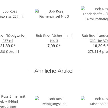
oss Flüssigweiss
Bob Ross Fächerpinsel
Bob Ross Landsc
237 ml
Nr. 3
Ölfarbe 37
Phthalogr
21,89 €
*
7,99 €
*
10,29 €
*
,36 € pro 1 l
278,11 € pro 
Ähnliche Artikel