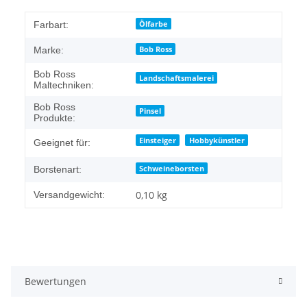
Ölfarbe
Farbart:
Bob Ross
Marke:
Bob Ross
Landschaftsmalerei
Maltechniken:
Bob Ross
Pinsel
Produkte:
Einsteiger
Hobbykünstler
Geeignet für:
Schweineborsten
Borstenart:
0,10 kg
Versandgewicht:
Bewertungen