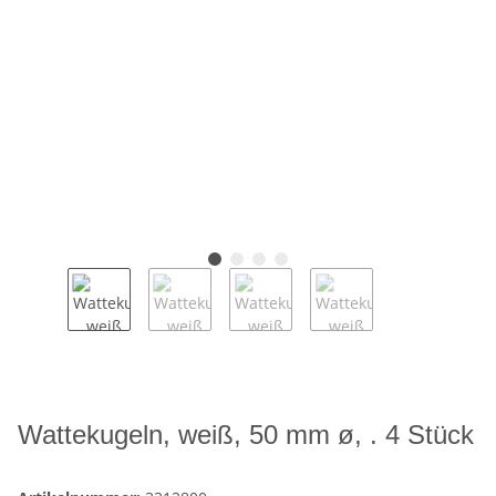
Wattekugeln, weiß, 50 mm ø, . 4 Stück