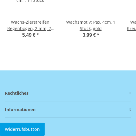
Wachs-Zierstreifen
Wachsmotiv: Pax, 4cm, 1
Wa
Regenbogen, 2 mm, 23
Stück, gold
Kreu
cm, . 14 Stück
5,49 €
*
3,99 €
*
Rechtliches
Informationen
Widerrufsbutton