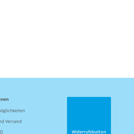
onen
öglichkeiten
nd Versand
AQ
Widerrufsbutton