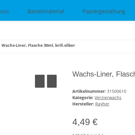
Ross
Bastelmaterial
Papiergestaltung
Wachs-Liner, Flasche 30ml, brill.silber
Wachs-Liner, Flasche
Artikelnummer:
31500610
Kategorie:
Verzierwachs
Hersteller:
Rayher
4,49 €