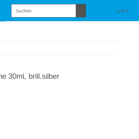
Schmuckdesign
Tischdeko & Accessoires
0,00 €
 30ml, brill.silber