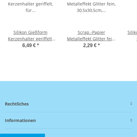
Silikon Gießform
Scrap.-Papier
Sili
Kerzenhalter geriffelt,
Metalleffekt Glitter fein,
für Teelichter und
30,5x30,5cm, 210g/m2,
14
6,49 €
*
2,29 €
*
Stabkerzen, ø52xH80mm
gold
Rechtliches
Informationen