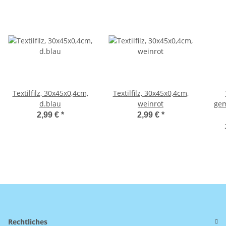
Textilfilz, 30x45x0,4cm,
Textilfilz, 30x45x0,4cm,
d.blau
weinrot
gem
2,99 €
*
2,99 €
*
Rechtliches