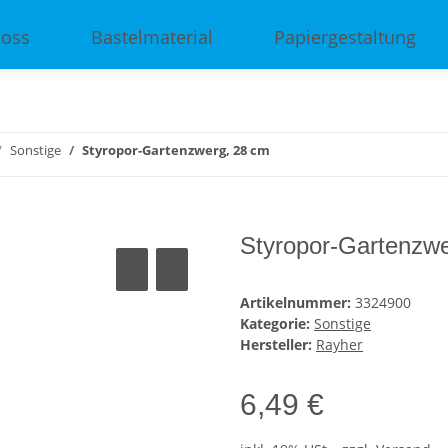
Ross
Bastelmaterial
Papiergestaltung
Sonstige
Styropor-Gartenzwerg, 28 cm
Styropor-Gartenzw
Artikelnummer:
3324900
Kategorie:
Sonstige
Hersteller:
Rayher
6,49 €