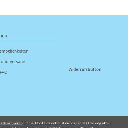
onen
smöglichkeiten
 und Versand
Widerrufsbutton
 FAQ
s deaktivieren
Status: Opt-Out-Cookie ist nicht gesetzt (Tracking aktiv)