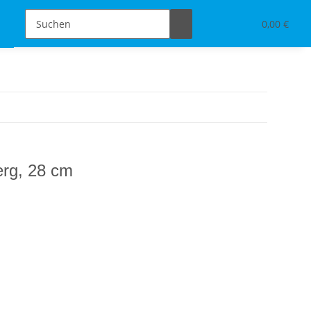
Schmuckdesign
Tischdeko & Accessoires
0,00 €
erg, 28 cm