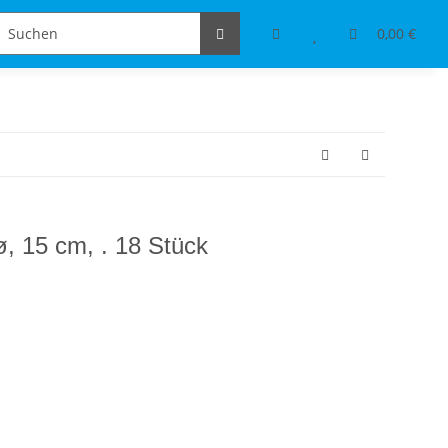
Schmuckdesign
Tischdeko & Accessoires
0,00 €
ø, 15 cm, . 18 Stück