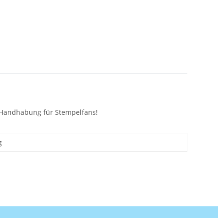
e Handhabung für Stempelfans!
g