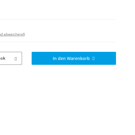
nd abweichend)
In den Warenkorb
ück