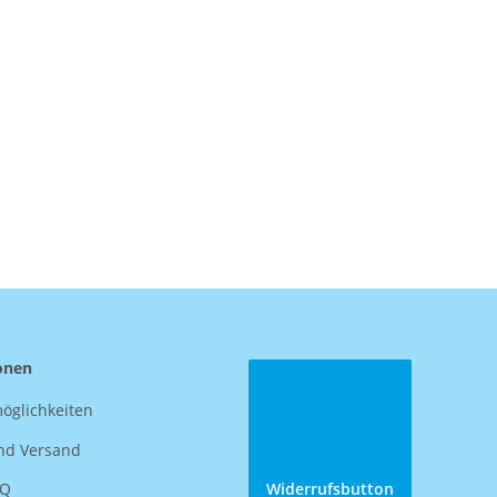
onen
öglichkeiten
nd Versand
AQ
Widerrufsbutton