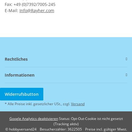
Fax: +49 (0)7392/7005-245
E-Mail:
Info@Rayher.com
Rechtliches
Informationen
Widerrufsbutton
* Alle Preise inkl. gesetzlicher USt., zzgl.
Versand
Google Analytics deaktivieren
Status: Opt-Out-Cookie ist nicht gesetzt
(Tracking aktiv)
© hobbyversand24
Besucherzähler: 3622505
Preise incl. gültiger Mwst.