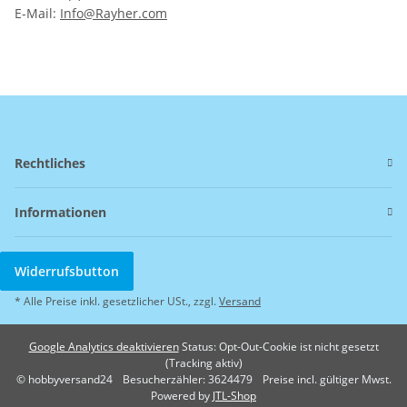
E-Mail:
Info@Rayher.com
Rechtliches
Informationen
Widerrufsbutton
* Alle Preise inkl. gesetzlicher USt., zzgl.
Versand
Google Analytics deaktivieren
Status: Opt-Out-Cookie ist nicht gesetzt
(Tracking aktiv)
© hobbyversand24
Besucherzähler: 3624479
Preise incl. gültiger Mwst.
Powered by
JTL-Shop