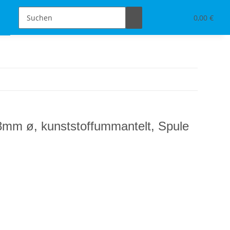
Schmuckdesign
Tischdeko & Accessoires
0,00 €
mm ø, kunststoffummantelt, Spule