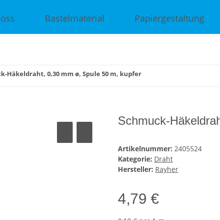
Ross
Bastelmaterial
Papiergestaltung
-Häkeldraht, 0,30 mm ø, Spule 50 m, kupfer
Schmuck-Häkeldraht
Artikelnummer:
2405524
Kategorie:
Draht
Hersteller:
Rayher
4,79 €