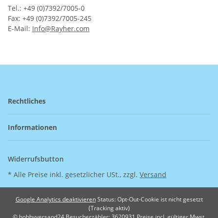
Tel.: +49 (0)7392/7005-0
Fax: +49 (0)7392/7005-245
E-Mail:
Info@Rayher.com
Rechtliches
Informationen
Widerrufsbutton
* Alle Preise inkl. gesetzlicher USt., zzgl.
Versand
Google Analytics deaktivieren
Status: Opt-Out-Cookie ist nicht gesetzt
(Tracking aktiv)
© hobbyversand24
Besucherzähler: 3620931
Preise incl. gültiger Mwst.