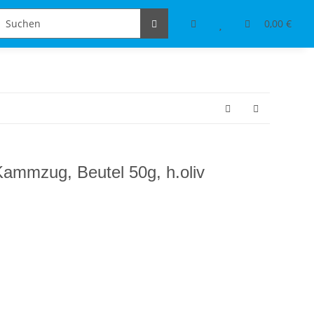
Schmuckdesign
Tischdeko & Accessoires
0,00 €
Kammzug, Beutel 50g, h.oliv