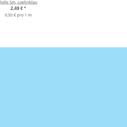
Rolle 5m, coelinblau
2,49 €
*
0,50 € pro 1 m