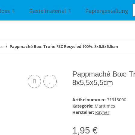
Ross
Bastelmaterial
Papiergestaltung
es
Pappmaché Box: Truhe FSC Recycled 100%, 8x5,5x5,5cm
Pappmaché Box: T
8x5,5x5,5cm
Artikelnummer:
71915000
Kategorie:
Maritimes
Hersteller:
Rayher
1,95 €