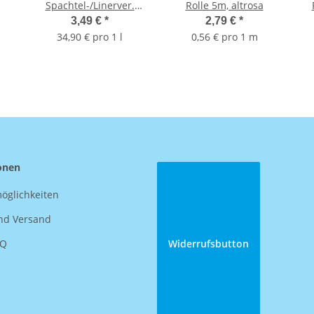
Spachtel-/Linerver.
Rolle 5m, altrosa
101g, Flasche 100ml
3,49 €
*
2,79 €
*
34,90 € pro 1 l
0,56 € pro 1 m
onen
öglichkeiten
nd Versand
AQ
Widerrufsbutton