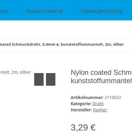
Ross
Bastelmaterial
Papiergestaltung
oated Schmuckdraht, 0,4mm ø, kunststoffummantelt, 2m, silber
Nylon coated Schm
kunststoffummantelt
Artikelnummer:
2110622
Kategorie:
Draht
Hersteller:
Rayher
3,29 €