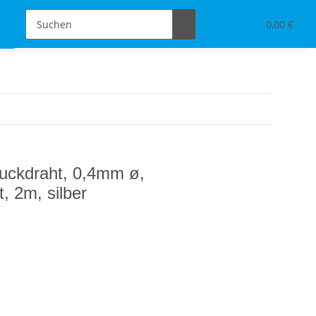
Schmuckdesign
Tischdeko & Accessoires
0,00 €
uckdraht, 0,4mm ø,
, 2m, silber