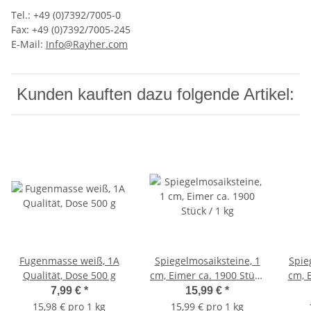
Tel.: +49 (0)7392/7005-0
Fax: +49 (0)7392/7005-245
E-Mail:
Info@Rayher.com
Kunden kauften dazu folgende Artikel:
Fugenmasse weiß, 1A
Spiegelmosaiksteine, 1
Spie
Qualität, Dose 500 g
cm, Eimer ca. 1900 Stück
cm, E
/ 1 kg
7,99 €
*
15,99 €
*
15,98 € pro 1 kg
15,99 € pro 1 kg