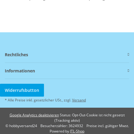
Rechtliches
Informationen
Widerrufsbutton
* Alle Preise inkl. gesetzlicher USt., zzgl.
Versand
Google Analytics deaktivieren
Status: Opt-Out-Cookie ist nicht gesetzt
(Tracking aktiv)
© hobbyversand24
Besucherzähler: 3624932
Preise incl. gültiger Mwst.
Powered by
JTL-Shop